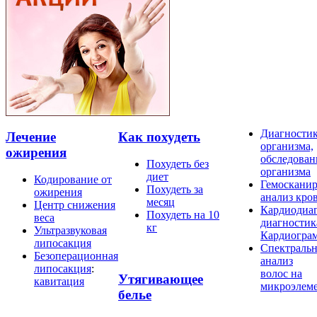
Диагности
Лечение
Как похудеть
организма,
ожирения
обследован
Похудеть без
организма
диет
Кодирование от
Гемосканир
Похудеть за
ожирения
анализ кро
месяц
Центр снижения
Кардиодиаг
Похудеть на 10
веса
диагностик
кг
Ультразвуковая
Кардиогра
липосакция
Спектраль
Безоперационная
анализ
липосакция
:
волос на
Утягивающее
кавитация
микроэлем
белье