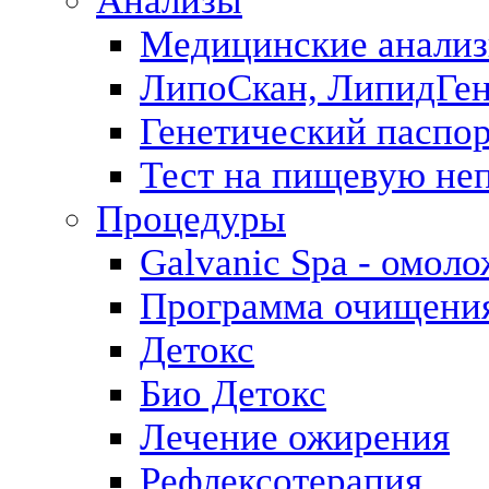
Анализы
Медицинские анализ
ЛипоСкан, ЛипидГе
Генетический паспо
Тест на пищевую не
Процедуры
Galvanic Spa - омол
Программа очищения 
Детокс
Био Детокс
Лечение ожирения
Рефлексотерапия