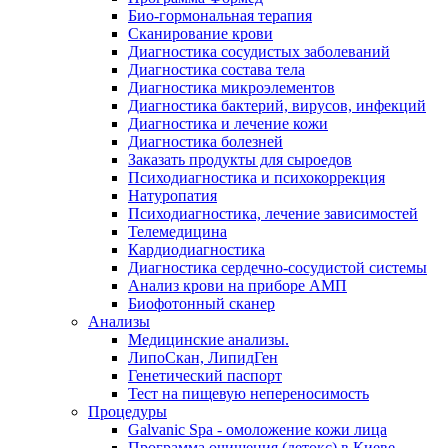
Био-гормональная терапия
Сканирование крови
Диагностика сосудистых заболеваний
Диагностика состава тела
Диагностика микроэлементов
Диагностика бактерий, вирусов, инфекций
Диагностика и лечение кожи
Диагностика болезней
Заказать продукты для сыроедов
Психодиагностика и психокоррекция
Натуропатия
Психодиагностика, лечение зависимостей
Телемедицина
Кардиодиагностика
Диагностика сердечно-сосудистой системы
Анализ крови на приборе АМП
Биофотонный сканер
Анализы
Медицинские анализы.
ЛипоСкан, ЛипидГен
Генетический паспорт
Тест на пищевую непереносимость
Процедуры
Galvanic Spa - омоложение кожи лица
Программа очищения (детокс) в Киеве