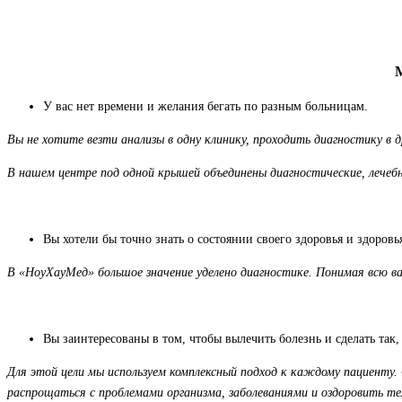
У вас нет времени и желания бегать по разным больницам.
Вы не хотите везти анализы в одну клинику, проходить диагностику в др
В нашем центре под одной крышей объединены диагностические, лечебн
Вы хотели бы точно знать о состоянии своего здоровья и здоровь
В «НоуХауМед» большое значение уделено диагностике. Понимая всю ва
Вы заинтересованы в том, чтобы вылечить болезнь и сделать так,
Для этой цели мы используем комплексный подход к каждому пациенту
распрощаться с проблемами организма, заболеваниями и оздоровить те