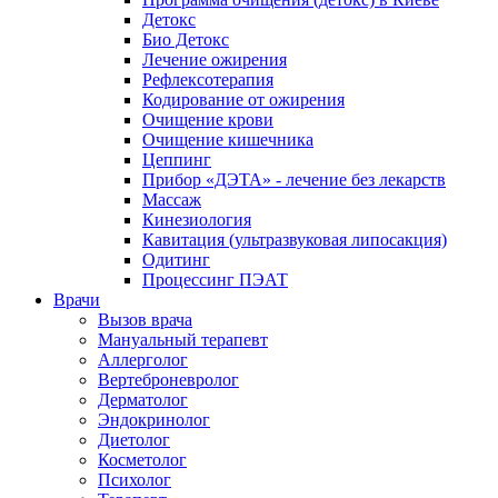
Детокс
Био Детокс
Лечение ожирения
Рефлексотерапия
Кодирование от ожирения
Очищение крови
Очищение кишечника
Цеппинг
Прибор «ДЭТА» - лечение без лекарств
Массаж
Кинезиология
Кавитация (ультразвуковая липосакция)
Одитинг
Процессинг ПЭАТ
Врачи
Вызов врача
Мануальный терапевт
Аллерголог
Вертеброневролог
Дерматолог
Эндокринолог
Диетолог
Косметолог
Психолог