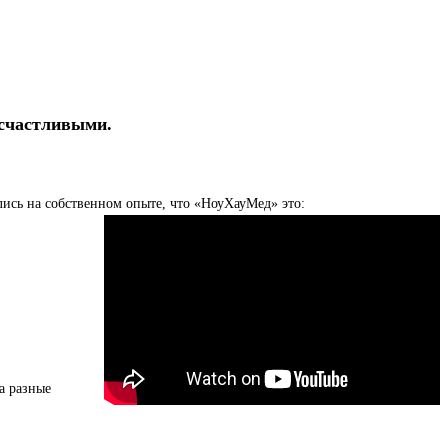
ет в онлайн режиме. Для записи пожалуйста пишите в вайбере 
счастливыми.
сь на собственном опыте, что «НоуХауМед» это:
а разные