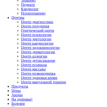
Терапевт
Педиатр
Кардиолог
Психотерапевт
Центры
Центр диагностики
Центр похудения
Генетический центр
Центр психологии
Центр диетологии
Центр кардиологии
Центр эндокринологии
Центр дерматологии
Центр аллергии
Центр детоксикации
Центр псориаза
Центр массажа
Центр позвоночника
Центр здоровья крови
Центр мануальной терапии
Продукты
Цены
Акции
На здоровье!
Болезни