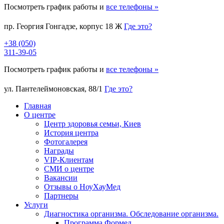
Посмотреть график работы и
все телефоны »
пр. Георгия Гонгадзе, корпус 18 Ж
Где это?
+38 (050)
311-39-05
Посмотреть график работы и
все телефоны »
ул. Пантелеймоновская, 88/1
Где это?
Главная
О центре
Центр здоровья семьи, Киев
История центра
Фотогалерея
Награды
VIP-Клиентам
СМИ о центре
Вакансии
Отзывы о НоуХауМед
Партнеры
Услуги
Диагностика организма. Обследование организма.
Программа Формед