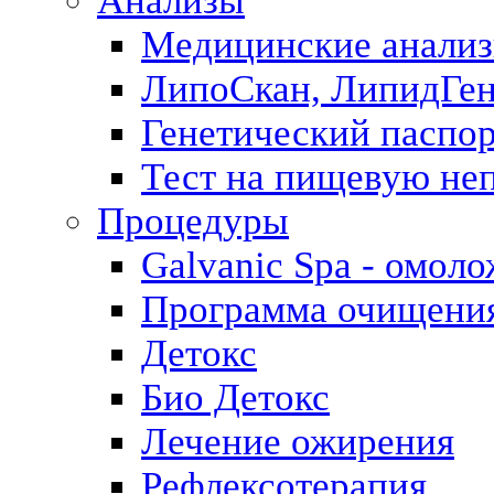
Анализы
Медицинские анализ
ЛипоСкан, ЛипидГе
Генетический паспо
Тест на пищевую не
Процедуры
Galvanic Spa - омол
Программа очищения 
Детокс
Био Детокс
Лечение ожирения
Рефлексотерапия