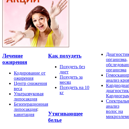
Диагности
Лечение
Как похудеть
организма,
ожирения
обследован
Похудеть без
организма
диет
Кодирование от
Гемосканир
Похудеть за
ожирения
анализ кро
месяц
Центр снижения
Кардиодиаг
Похудеть на 10
веса
диагностик
кг
Ультразвуковая
Кардиогра
липосакция
Спектраль
Безоперационная
анализ
липосакция
:
волос на
Утягивающее
кавитация
микроэлем
белье