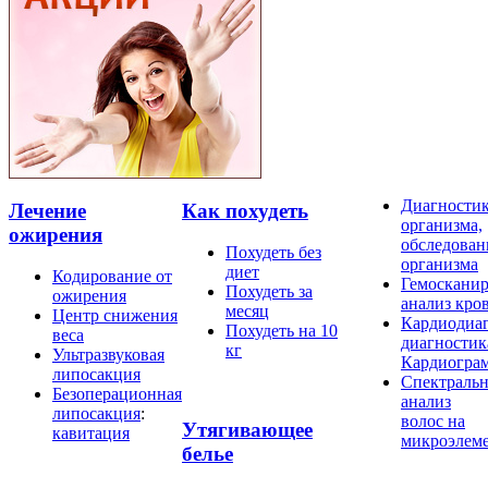
Диагности
Лечение
Как похудеть
организма,
ожирения
обследован
Похудеть без
организма
диет
Кодирование от
Гемосканир
Похудеть за
ожирения
анализ кро
месяц
Центр снижения
Кардиодиаг
Похудеть на 10
веса
диагностик
кг
Ультразвуковая
Кардиогра
липосакция
Спектраль
Безоперационная
анализ
липосакция
:
волос на
Утягивающее
кавитация
микроэлем
белье