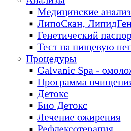
Анализы
Медицинские анализ
ЛипоСкан, ЛипидГе
Генетический паспо
Тест на пищевую не
Процедуры
Galvanic Spa - омол
Программа очищения 
Детокс
Био Детокс
Лечение ожирения
Рефлексотерапия