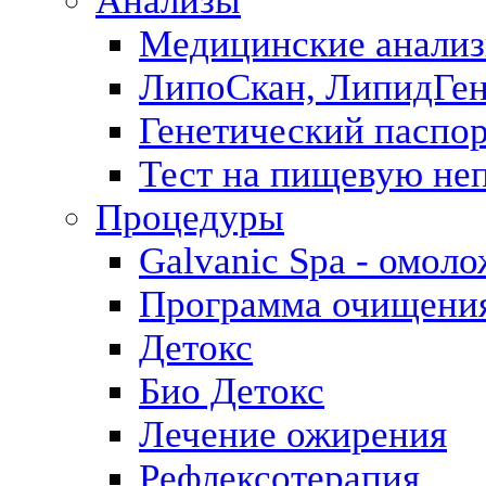
Анализы
Медицинские анализ
ЛипоСкан, ЛипидГе
Генетический паспо
Тест на пищевую не
Процедуры
Galvanic Spa - омол
Программа очищения 
Детокс
Био Детокс
Лечение ожирения
Рефлексотерапия