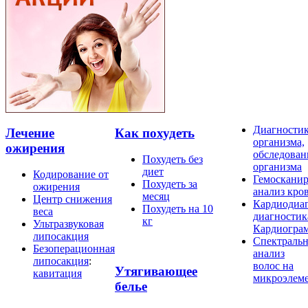
Диагности
Лечение
Как похудеть
организма,
ожирения
обследован
Похудеть без
организма
диет
Кодирование от
Гемосканир
Похудеть за
ожирения
анализ кро
месяц
Центр снижения
Кардиодиаг
Похудеть на 10
веса
диагностик
кг
Ультразвуковая
Кардиогра
липосакция
Спектраль
Безоперационная
анализ
липосакция
:
волос на
Утягивающее
кавитация
микроэлем
белье