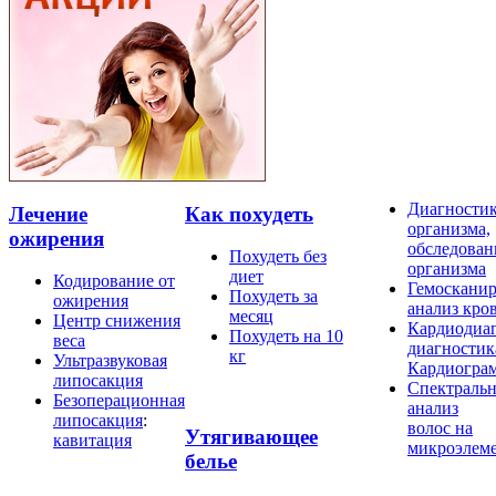
Диагности
Лечение
Как похудеть
организма,
ожирения
обследован
Похудеть без
организма
диет
Кодирование от
Гемосканир
Похудеть за
ожирения
анализ кро
месяц
Центр снижения
Кардиодиаг
Похудеть на 10
веса
диагностик
кг
Ультразвуковая
Кардиогра
липосакция
Спектраль
Безоперационная
анализ
липосакция
:
волос на
Утягивающее
кавитация
микроэлем
белье