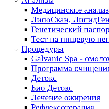
Анализы
Медицинские анализ
ЛипоСкан, ЛипидГе
Генетический паспо
Тест на пищевую не
Процедуры
Galvanic Spa - омол
Программа очищения 
Детокс
Био Детокс
Лечение ожирения
Рефлексотерапия