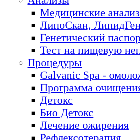
Анализы
Медицинские анализ
ЛипоСкан, ЛипидГе
Генетический паспо
Тест на пищевую не
Процедуры
Galvanic Spa - омол
Программа очищения 
Детокс
Био Детокс
Лечение ожирения
Рефлексотерапия