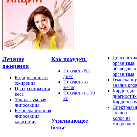
Диагности
Лечение
Как похудеть
организма,
ожирения
обследован
Похудеть без
организма
диет
Кодирование от
Гемосканир
Похудеть за
ожирения
анализ кро
месяц
Центр снижения
Кардиодиаг
Похудеть на 10
веса
диагностик
кг
Ультразвуковая
Кардиогра
липосакция
Спектраль
Безоперационная
анализ
липосакция
:
волос на
Утягивающее
кавитация
микроэлем
белье