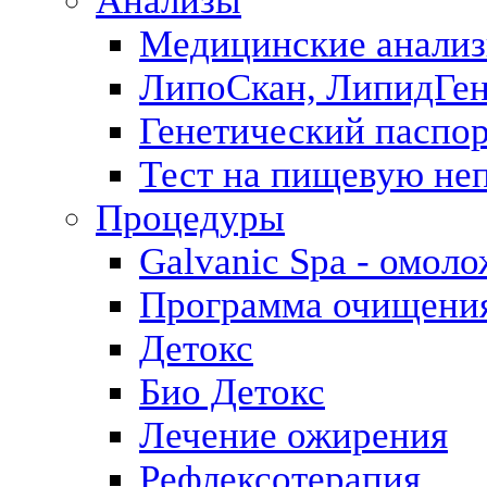
Анализы
Медицинские анализ
ЛипоСкан, ЛипидГе
Генетический паспо
Тест на пищевую не
Процедуры
Galvanic Spa - омол
Программа очищения 
Детокс
Био Детокс
Лечение ожирения
Рефлексотерапия