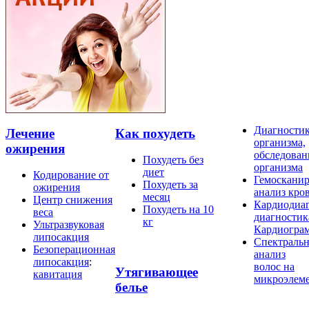
Диагности
Лечение
Как похудеть
организма,
ожирения
обследован
Похудеть без
организма
диет
Кодирование от
Гемосканир
Похудеть за
ожирения
анализ кро
месяц
Центр снижения
Кардиодиаг
Похудеть на 10
веса
диагностик
кг
Ультразвуковая
Кардиогра
липосакция
Спектраль
Безоперационная
анализ
липосакция
:
волос на
Утягивающее
кавитация
микроэлем
белье